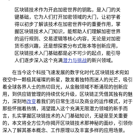
区块链技术作为开启加密世界的钥匙，是入门的关
键基础，它为人们打开加密领域的大门，让初学者
得以初步了解该技术在加密世界中的重要作用，掌
握区块链技术入门知识，能帮助人们理解加密世界
的运行规则、交易逻辑等核心内容，无论是对加密
货币感兴趣，还是想探索分布式账本等创新应用，
区块链技术入门基础都是必不可少的起点，能引导
人们逐步深入这个充满
潜力与挑战
的新兴领域。
在当今这个科技飞速发展的数字化时代,区块链技术宛如
夜空中一颗极其璀璨的新星，散发着独特而迷人的光芒，吸引
着全球各界人士的热切目光，从金融领域不断涌现的创新应
用，到供应链管理的持续优化升级，区块链正凭借其独有的魅
力，深刻地
改变
着我们的日常生活以及商业的运作模式，对于
那些怀揣着热情，渴望踏入这个充满无限潜力领域的新手而
言，扎实掌握区块链技术的入门基础知识，无疑是至关重要
的，本文将全方位为你揭开区块链技术那神秘的面纱，引领你
深入了解其基本概念、工作原理以及丰富多样的应用场景。