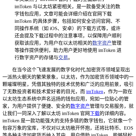
imToken 与以太坊紧密相关，是一款备受关注的数
字钱包应用，文章可能会详细介绍在官网下载
imToken 的具体步骤，包括如何安全访问官网、不
同操作系统（如 iOS、安卓）的下载方式等，或许
还会提及下载过程中的注意事项，以保障用户顺利
获取该应用，为用户在以太坊相关的
数字资产
管理
等操作提供便利，助力用户更好地使用 imToken 进
行数字资产的存储与
交易
。
在当今这个飞速发展的数字化时代,加密货币领域呈现出
一派热火朝天的繁荣景象，以太坊，作为加密货币领域中的一
颗璀璨明星，凭借其独特的技术优势和广泛的应用前景，吸引
了无数投资者和技术爱好者的目光，而
imToken
，作为一款在
以太坊生态系统中声名远扬的钱包应用，宛如一位贴心的管
家，为用户提供了便捷、安全的
数字资产
管理与交易服务，就
让我们一同深入了解以太坊 imToken 官网
下载
的详细内容。
imToken 是一款功能强大的支持多链的数字钱包，它就像一个
包容万象的宝库，不仅对以太坊敞开怀抱，还将比特币、EOS
等多种主流加密货币纳入其中，用户借助 imToken，能够轻松