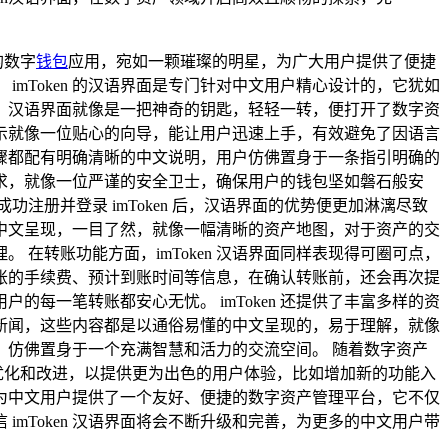
的数字
钱包
应用，宛如一颗璀璨的明星，为广大用户提供了便捷
mToken 的汉语界面是专门针对中文用户精心设计的，它犹如
，汉语界面就像是一把神奇的钥匙，轻轻一转，便打开了数字资
示就像一位贴心的向导，能让用户迅速上手，有效避免了因语言
个步骤都配有明确清晰的中文说明，用户仿佛置身于一条指引明确的
求，就像一位严谨的安全卫士，确保用户的钱包坚如磐石般安
册并登录 imToken 后，汉语界面的优势便更加淋漓尽致
中文呈现，一目了然，就像一幅清晰的资产地图，对于资产的交
在转账功能方面，imToken 汉语界面同样表现得可圈可点，
账的手续费、预计到账时间等信息，在确认转账前，还会再次提
每一笔转账都安心无忧。 imToken 还提供了丰富多样的资
新闻，这些内容都是以通俗易懂的中文呈现的，易于理解，就像
仿佛置身于一个充满智慧和活力的交流空间。 随着数字资产
的优化和改进，以提供更为出色的用户体验，比如增加新的功能入
界面为中文用户提供了一个友好、便捷的数字资产管理平台，它不仅
mToken 汉语界面将会不断升级和完善，为更多的中文用户带