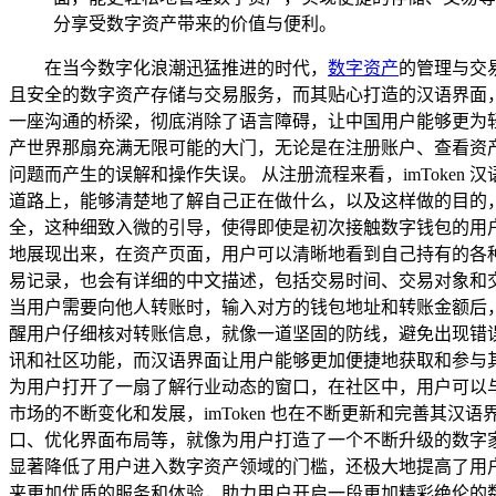
分享受数字资产带来的价值与便利。
在当今数字化浪潮迅猛推进的时代，
数字资产
的管理与交
且安全的数字资产存储与交易服务，而其贴心打造的汉语界面，更
一座沟通的桥梁，彻底消除了语言障碍，让中国用户能够更为
产世界那扇充满无限可能的大门，无论是在注册账户、查看资
问题而产生的误解和操作失误。 从注册流程来看，imToke
道路上，能够清楚地了解自己正在做什么，以及这样做的目的
全，这种细致入微的引导，使得即使是初次接触数字钱包的用户，
地展现出来，在资产页面，用户可以清晰地看到自己持有的各
易记录，也会有详细的中文描述，包括交易时间、交易对象和交易
当用户需要向他人转账时，输入对方的钱包地址和转账金额后
醒用户仔细核对转账信息，就像一道坚固的防线，避免出现错误，
讯和社区功能，而汉语界面让用户能够更加便捷地获取和参与
为用户打开了一扇了解行业动态的窗口，在社区中，用户可以
市场的不断变化和发展，imToken 也在不断更新和完善
口、优化界面布局等，就像为用户打造了一个不断升级的数字家园
显著降低了用户进入数字资产领域的门槛，还极大地提高了用户的
来更加优质的服务和体验，助力用户开启一段更加精彩绝伦的