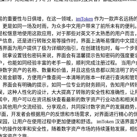
易的重要性与日俱增，在这一领域，
imToken
作为一款声名远扬
是如同一场及时雨，为众多中文用户带来了前所未有的便利。 i
轻松惬意地使用这款应用，对于那些对英文不太熟悉的用户而言
产信息，还是进行转账交易等操作时，界面上清晰易懂的中文提
n 汉语界面为用户提供了极为详细的指引，在创建钱包时，每一
，就拿设置钱包密码来说，界面会有温馨提示告知密码的强度要
也能如同经验丰富的老手一般，顺利完成注册过程。 当用户成功注
种数字资产的名称、数量和价值，并且这些信息都以简洁明了的
金额等，方便用户像查阅一本清晰的账本一样进行查询和管理。 
，界面会有明确的提示，如同一位专业的财务顾问，告知用户转
这种人性化的设计，大大提高了转账的安全性和准确性，让用户的
其中，用户可以在资讯板块查看最新的数字资产行业动态和相关
与其他用户交流经验、分享观点，共同探讨数字资产的发展趋势，
其汉语界面，开发者会根据用户的反馈和市场需求，对界面进行精心
，让用户在使用过程中更加便捷和舒适。 imToken 汉语
操作效率和安全性，随着数字资产市场的持续蓬勃发展，相信 i
数字资产之旅。