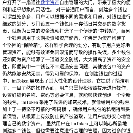
户打开了一扇通往
数字资产
自由管理的大门，带来了极大的便
利和超乎想象的灵活性。 对于普通用户而言，创建多个钱包
可谓益处多多，用户可以根据不同的需求和用途，对钱包进行
细致的划分，专门设置一个钱包用于存储日常交易的数字货
币，就像为日常的资金流动打造了一个便捷的“中转站”；而另
一个钱包则用于长期投资和资产储备，仿佛是为资产构建了一
个坚固的“保险箱”，这样科学合理的划分，有助于用户更好地
管理资产，能够有效避免因混淆而导致的操作失误，多个钱包
还如同为资产增添了一道道安全防线，大大提高了资产的安全
性，即便其中一个钱包不幸遭遇安全问题，其他钱包中的资产
仍然能够安然无恙，得到可靠的保障。 在创建钱包的过程
中，imToken 展现出了其人性化的设计理念，它提供了简洁明
了、一目了然的操作界面，用户只需轻松按照提示进行操作，
设置好钱包名称、密码等必要信息，就能够快速创建一个全新
的钱包，imToken 采用了先进的加密技术，就像给用户的钱包
加上了一把坚不可摧的“密码锁”，确保用户钱包的私钥得到妥
善保管，从根源上有效防止资产被盗取，让用户能够安心地管
理自己的数字资产。 虽然用户在 imToken 上可以随心所欲地
创建多个钱包，但也需要注意进行合理的管理，因为过多的钱