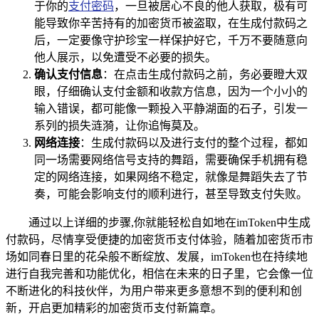
于你的
支付密码
，一旦被居心不良的他人获取，极有可
能导致你辛苦持有的加密货币被盗取，在生成付款码之
后，一定要像守护珍宝一样保护好它，千万不要随意向
他人展示，以免遭受不必要的损失。
确认支付信息
：在点击生成付款码之前，务必要瞪大双
眼，仔细确认支付金额和收款方信息，因为一个小小的
输入错误，都可能像一颗投入平静湖面的石子，引发一
系列的损失涟漪，让你追悔莫及。
网络连接
：生成付款码以及进行支付的整个过程，都如
同一场需要网络信号支持的舞蹈，需要确保手机拥有稳
定的网络连接，如果网络不稳定，就像是舞蹈失去了节
奏，可能会影响支付的顺利进行，甚至导致支付失败。
通过以上详细的步骤,你就能轻松自如地在imToken中生成
付款码，尽情享受便捷的加密货币支付体验，随着加密货币市
场如同春日里的花朵般不断绽放、发展，imToken也在持续地
进行自我完善和功能优化，相信在未来的日子里，它会像一位
不断进化的科技伙伴，为用户带来更多意想不到的便利和创
新，开启更加精彩的加密货币支付新篇章。