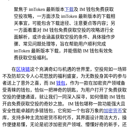
聚焦于 imToken 最新版本
下载
及 IM 钱包免费获取
空投攻略，一方面涉及 imToken 最新版本的下载相
关事宜，可能包含下载途径、注意要点等内容；另
一方面着重对 IM 钱包免费获取空投的攻略进行全
面解析，或许会涵盖获取空投的条件、具体操作步
骤、常见问题处理等，旨在帮助用户顺利完成
imToken 最新版本下载，并能借助 IM 钱包有效免
费获取空投福利。
在
区块链
这个充满奇幻与机遇的世界里，空投宛如一场猝
不及防却又令人心花怒放的福利盛宴，为无数投身其中的参与
者送上了意外之喜，而 IM
钱包
，作为一款在加密资产领域备
受青睐的钱包，恰似一把神奇的钥匙，为用户打开了免费获取
空投的便捷通道，就让我们一同深入探寻，如何借助 IM 钱包
开启免费获取空投的奇妙之旅。 IM 钱包堪称一款功能强大且
安全性能卓越的多链钱包，它宛如一个包容万象的
加密货币
宝
库，支持多种主流加密货币和代币，其界面设计简洁大方，操
作便捷易懂，无论是初涉加密资产领域、懵懂好奇的新手，还