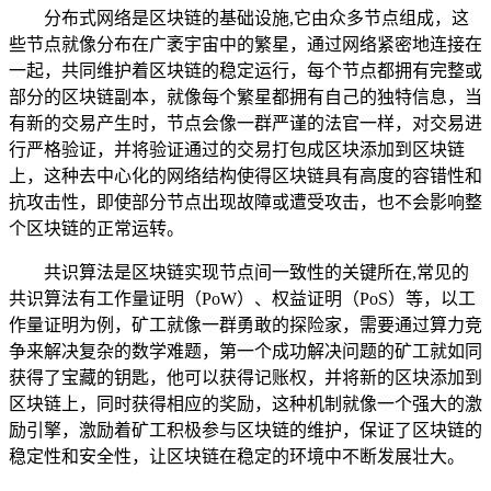
分布式网络是区块链的基础设施,它由众多节点组成，这
些节点就像分布在广袤宇宙中的繁星，通过网络紧密地连接在
一起，共同维护着区块链的稳定运行，每个节点都拥有完整或
部分的区块链副本，就像每个繁星都拥有自己的独特信息，当
有新的交易产生时，节点会像一群严谨的法官一样，对交易进
行严格验证，并将验证通过的交易打包成区块添加到区块链
上，这种去中心化的网络结构使得区块链具有高度的容错性和
抗攻击性，即使部分节点出现故障或遭受攻击，也不会影响整
个区块链的正常运转。
共识算法是区块链实现节点间一致性的关键所在,常见的
共识算法有工作量证明（PoW）、权益证明（PoS）等，以工
作量证明为例，矿工就像一群勇敢的探险家，需要通过算力竞
争来解决复杂的数学难题，第一个成功解决问题的矿工就如同
获得了宝藏的钥匙，他可以获得记账权，并将新的区块添加到
区块链上，同时获得相应的奖励，这种机制就像一个强大的激
励引擎，激励着矿工积极参与区块链的维护，保证了区块链的
稳定性和安全性，让区块链在稳定的环境中不断发展壮大。