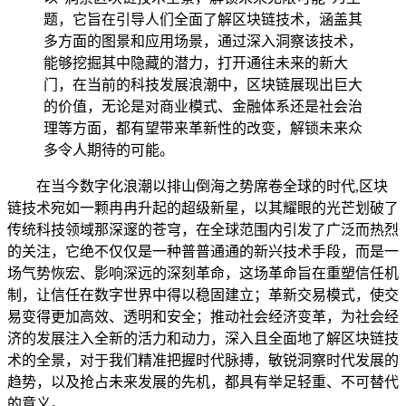
题，它旨在引导人们全面了解区块链技术，涵盖其
多方面的图景和应用场景，通过深入洞察该技术，
能够挖掘其中隐藏的潜力，打开通往未来的新大
门，在当前的科技发展浪潮中，区块链展现出巨大
的价值，无论是对商业模式、金融体系还是社会治
理等方面，都有望带来革新性的改变，解锁未来众
多令人期待的可能。
在当今数字化浪潮以排山倒海之势席卷全球的时代,区块
链技术宛如一颗冉冉升起的超级新星，以其耀眼的光芒划破了
传统科技领域那深邃的苍穹，在全球范围内引发了广泛而热烈
的关注，它绝不仅仅是一种普普通通的新兴技术手段，而是一
场气势恢宏、影响深远的深刻革命，这场革命旨在重塑信任机
制，让信任在数字世界中得以稳固建立；革新交易模式，使交
易变得更加高效、透明和安全；推动社会经济变革，为社会经
济的发展注入全新的活力和动力，深入且全面地了解区块链技
术的全景，对于我们精准把握时代脉搏，敏锐洞察时代发展的
趋势，以及抢占未来发展的先机，都具有举足轻重、不可替代
的意义。