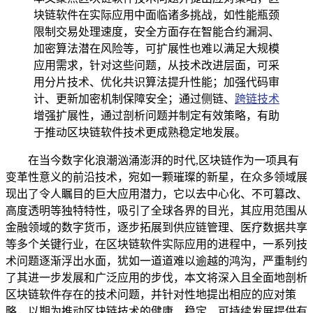
块链软件在实际应用中面临诸多挑战，如性能瓶颈
限制交易处理速度，安全方面存在智能合约漏洞、
加密算法潜在风险等，可扩展性也难以满足大规模
应用需求，针对这些问题，从技术改进层面，可采
用分片技术、优化共识算法提升性能；加强代码审
计、更新加密机制保障安全；通过侧链、
跨链技术
增强扩展性，通过剖析问题并制定有效策略，有助
于推动区块链软件技术更成熟稳定地发展。
在当今数字化浪潮汹涌澎湃的时代,区块链作为一项具有
变革性意义的前沿技术，宛如一颗璀璨的新星，在众多领域展
现出了令人瞩目的巨大应用潜力，它以去中心化、不可篡改、
高度透明等独特特性，吸引了全球各界的目光，其应用范围从
金融领域的数字货币，逐步拓展到供应链管理、医疗数据共享
等多个关键行业，在区块链软件实际应用的进程中，一系列技
术问题逐渐浮出水面，犹如一道道难以逾越的鸿沟，严重制约
了其进一步发展和广泛应用的步伐，本文将深入且全面地剖析
区块链软件存在的技术问题，并针对性地提出相应的应对策
略，以期为推动区块链技术的健康、稳定、可持续发展提供有