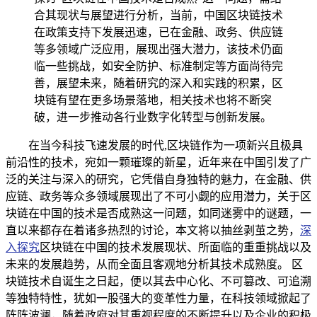
合其现状与展望进行分析，当前，中国区块链技术
在政策支持下发展迅速，已在金融、政务、供应链
等多领域广泛应用，展现出强大潜力，该技术仍面
临一些挑战，如安全防护、标准制定等方面尚待完
善，展望未来，随着研究的深入和实践的积累，区
块链有望在更多场景落地，相关技术也将不断突
破，进一步推动各行业数字化转型与创新发展。
在当今科技飞速发展的时代,区块链作为一项新兴且极具
前沿性的技术，宛如一颗璀璨的新星，近年来在中国引发了广
泛的关注与深入的研究，它凭借自身独特的魅力，在金融、供
应链、政务等众多领域展现出了不可小觑的应用潜力，关于区
块链在中国的技术是否成熟这一问题，如同迷雾中的谜题，一
直以来都存在着诸多热烈的讨论，本文将以抽丝剥茧之势，
深
入探究
区块链在中国的技术发展现状、所面临的重重挑战以及
未来的发展趋势，从而全面且客观地分析其技术成熟度。 区
块链技术自诞生之日起，便以其去中心化、不可篡改、可追溯
等独特特性，犹如一股强大的变革性力量，在科技领域掀起了
阵阵波澜，随着政府对其重视程度的不断提升以及企业的积极