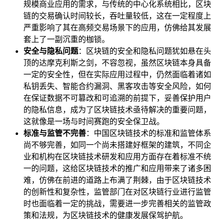
规模商业应用的需求，与传统的中心化系统相比，区块
链的交易确认时间较长，吞吐量较低，这在一定程度上
严重影响了其在高频交易场景下的应用，仿佛给其发展
套上了一副沉重的枷锁。
安全与隐私问题
：区块链的安全和隐私问题犹如悬在头
顶的达摩克利斯之剑，不容忽视，虽然区块链本身具备
一定的安全性，但在实际应用过程中，仍然面临着诸如
私钥丢失、智能合约漏洞、黑客攻击等安全风险，如何
在保证数据不可篡改和可追溯的前提下，妥善保护用户
的隐私信息，成为了区块链技术亟待解决的重要问题，
这就像是一场与时间赛跑的安全保卫战。
标准与监管不完善
：中国区块链技术的标准和监管体系
尚不够完善，如同一个尚未搭建好框架的建筑，不同企
业和机构在区块链技术研发和应用方面存在着标准不统
一的问题，这给区块链技术的推广和应用带来了诸多困
难，仿佛在前进的道路上布满了荆棘，由于区块链技术
的创新性和复杂性，监管部门在对区块链行业进行监管
时也面临着一定的挑战，需要进一步完善相关的监管政
策和法规，为区块链技术的健康发展保驾护航。