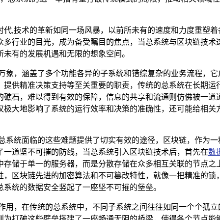
时代,技术的革新如同一场风暴，以前所未有的速度和力度重塑着
众多行业的目光，成为备受瞩目的焦点，当总系统与区块链技术
所未有的发展机遇和无限的想象空间。
罗万象，涵盖了多个功能各异的子系统和错综复杂的业务流程，它
、提供精准决策支持等至关重要的职责，传统的总系统在长期运
的礁石，难以得到有效的保障，信息的共享和流通则仿佛被一道
仅极大地影响了系统的运行效率和决策的准确性，还可能给相关
决总系统面临的这些难题提供了切实有效的途径，区块链，作为一
了一道坚不可摧的防线，当总系统引入区块链技术后，首先在
数
中存储于单一的服务器，而是分散存储在众多相互关联的节点之
性，区块链先进的加密算法和不可篡改特性，就像一把精准的锁
总系统的数据安全竖起了一座坚不可摧的堡垒。
的作用，在传统的总系统中，不同子系统之间往往如同一个个孤立
则为打破这些壁垒搭建了一座畅通无阻的桥梁，使得各个节点能