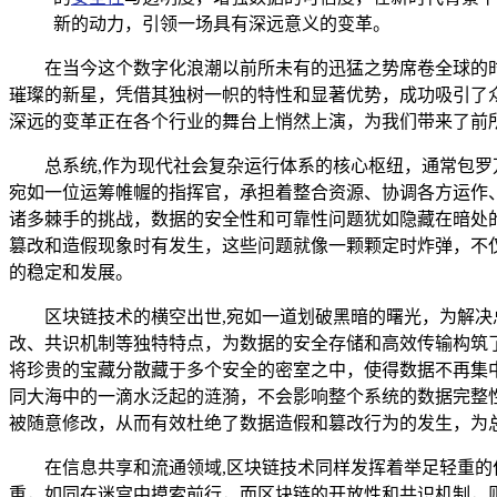
新的动力，引领一场具有深远意义的变革。
在当今这个数字化浪潮以前所未有的迅猛之势席卷全球的
璀璨的新星，凭借其独树一帜的特性和显著优势，成功吸引了
深远的变革正在各个行业的舞台上悄然上演，为我们带来了前
总系统,作为现代社会复杂运行体系的核心枢纽，通常包
宛如一位运筹帷幄的指挥官，承担着整合资源、协调各方运作
诸多棘手的挑战，数据的安全性和可靠性问题犹如隐藏在暗处
篡改和造假现象时有发生，这些问题就像一颗颗定时炸弹，不
的稳定和发展。
区块链技术的横空出世,宛如一道划破黑暗的曙光，为解
改、共识机制等独特特点，为数据的安全存储和高效传输构筑
将珍贵的宝藏分散藏于多个安全的密室之中，使得数据不再集
同大海中的一滴水泛起的涟漪，不会影响整个系统的数据完整
被随意修改，从而有效杜绝了数据造假和篡改行为的发生，为
在信息共享和流通领域,区块链技术同样发挥着举足轻重
重，如同在迷宫中摸索前行，而区块链的开放性和共识机制，