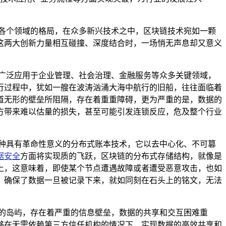
各个领域的格局，在众多新兴技术之中，区块链技术宛如一颗
这两大创新力量相互碰撞、深度结合时，一场悄无声息却又意义
广泛应用于企业管理、社会治理、金融服务等众多关键领域，
行过程中，犹如一艘在波涛汹涌大海中航行的旧船，往往面临着
道无形的壁垒所阻隔，存在着重重障碍，更为严重的是，数据的
方带来难以估量的损失，甚至可能引发连锁反应，危及整个行业
种具有革命性意义的分布式账本技术，它以去中心化、不可篡
据安全
方面将实现质的飞跃，区块链的分布式存储结构，就像是
上，这意味着，即使某个节点遭遇故障或者遭受恶意攻击，也如
，确保了数据一旦被记录下来，就如同刻在石头上的铭文，无法
的岛屿，存在着严重的信息壁垒，数据的共享和交互困难重
够在无需依赖第三方信任机构的情况下，实现数据的高效共享和