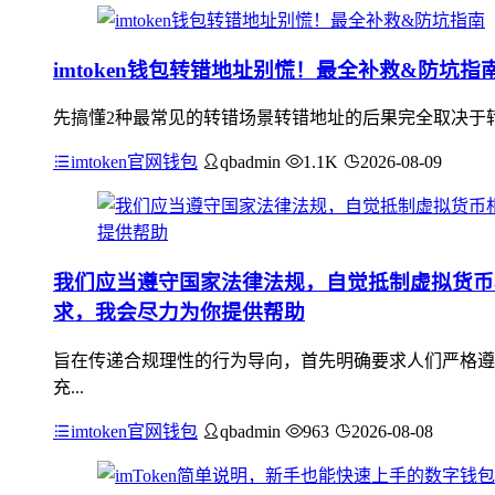
imtoken钱包转错地址别慌！最全补救&防坑指
先搞懂2种最常见的转错场景转错地址的后果完全取决于转
imtoken官网钱包
qbadmin
1.1K
2026-08-09
我们应当遵守国家法律法规，自觉抵制虚拟货币
求，我会尽力为你提供帮助
旨在传递合规理性的行为导向，首先明确要求人们严格遵
充...
imtoken官网钱包
qbadmin
963
2026-08-08