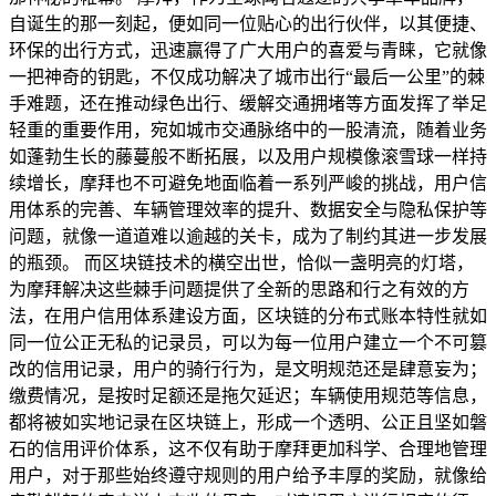
自诞生的那一刻起，便如同一位贴心的出行伙伴，以其便捷、
环保的出行方式，迅速赢得了广大用户的喜爱与青睐，它就像
一把神奇的钥匙，不仅成功解决了城市出行“最后一公里”的棘
手难题，还在推动绿色出行、缓解交通拥堵等方面发挥了举足
轻重的重要作用，宛如城市交通脉络中的一股清流，随着业务
如蓬勃生长的藤蔓般不断拓展，以及用户规模像滚雪球一样持
续增长，摩拜也不可避免地面临着一系列严峻的挑战，用户信
用体系的完善、车辆管理效率的提升、数据安全与隐私保护等
问题，就像一道道难以逾越的关卡，成为了制约其进一步发展
的瓶颈。 而区块链技术的横空出世，恰似一盏明亮的灯塔，
为摩拜解决这些棘手问题提供了全新的思路和行之有效的方
法，在用户信用体系建设方面，区块链的分布式账本特性就如
同一位公正无私的记录员，可以为每一位用户建立一个不可篡
改的信用记录，用户的骑行行为，是文明规范还是肆意妄为；
缴费情况，是按时足额还是拖欠延迟；车辆使用规范等信息，
都将被如实地记录在区块链上，形成一个透明、公正且坚如磐
石的信用评价体系，这不仅有助于摩拜更加科学、合理地管理
用户，对于那些始终遵守规则的用户给予丰厚的奖励，就像给