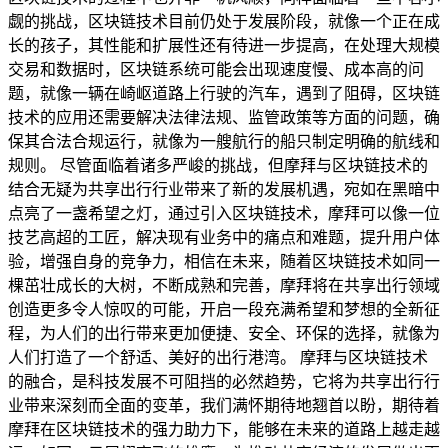
觑的挑战，区块链技术目前仍处于发展阶段，就像一个正在成
长的孩子，其性能和扩展性还有待进一步提高，在处理大规模
交易和数据时，区块链系统可能会出现速度慢、成本高的问
题，就像一辆在崎岖道路上行驶的汽车，遇到了阻碍，区块链
技术的应用还需要解决法律法规、监管政策等方面的问题，确
保其合法合规运行，就像为一艘航行的船只制定明确的航线和
规则。 尽管面临着诸多严峻的挑战，但摩拜与区块链技术的
结合无疑为共享出行行业带来了新的发展机遇，宛如在黑暗中
点亮了一盏希望之灯，通过引入区块链技术，摩拜可以像一位
技艺高超的工匠，解决现有业务中的痛点和难题，提升用户体
验，增强自身的竞争力，相信在未来，随着区块链技术如同一
棵茁壮成长的大树，不断成熟和完善，摩拜将在共享出行领域
创造更多令人惊叹的可能，开启一段充满希望和梦想的全新征
程，为人们的出行带来更加便捷、安全、环保的选择，就像为
人们打造了一个舒适、美好的出行港湾。 摩拜与区块链技术
的融合，是科技发展不可阻挡的必然趋势，它将为共享出行行
业带来深刻而全面的变革，我们满怀期待地翘首以盼，期待着
摩拜在区块链技术的强力助力下，能够在未来的道路上越走越