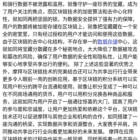
和骑行数据不被泄露和滥用，就像守护一座珍贵的宝藏，成为
了用户关注的焦点，而区块链技术的加密算法和去中心化特
性，就如同两把坚固的锁，为数据安全提供了强有力的保障，
用户的数据将被加密存储在区块链上，就像把宝藏藏在一个安
全的密室里，只有经过授权的用户才能访问和使用这些数据，
由于区块链的去中心化结构，不存在单一的
数据存储
中心，这
就如同将宝藏分散藏在多个秘密地点，大大降低了数据被攻击
和篡改的风险，确保了用户数据的安全性和隐私性，让用户能
够安心地享受共享出行的便利。 除了上述这些显著的优势之
外，摩拜与区块链技术的完美结合还可以为共享出行行业带来
更多令人眼前一亮的创新应用，基于区块链的积分系统可以实
现用户积分的跨平台流通和使用，就像让积分变成了一种可以
在不同商场通用的货币，用户可以用积分兑换各种商品和服
务，这就如同为用户开启了一扇通往惊喜的大门，提高了用户
的参与度和忠诚度，让用户更加热爱和依赖这个平台，区块链
技术还可以促进摩拜与其他企业和机构的合作，如同搭建了一
座沟通的桥梁，实现数据共享和资源整合，大家携手并肩，共
同推动共享出行行业向着更加美好的未来发展。 摩拜在应用
区块链技术的过程中也并非一帆风顺，同样面临着一些不容小