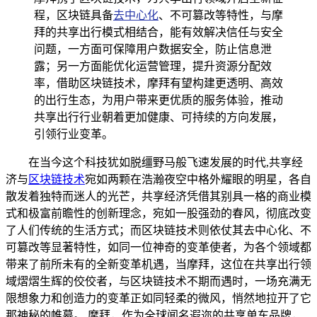
程，区块链具备
去中心化
、不可篡改等特性，与摩
拜的共享出行模式相结合，能有效解决信任与安全
问题，一方面可保障用户数据安全，防止信息泄
露；另一方面能优化运营管理，提升资源分配效
率，借助区块链技术，摩拜有望构建更透明、高效
的出行生态，为用户带来更优质的服务体验，推动
共享出行行业朝着更加健康、可持续的方向发展，
引领行业变革。
在当今这个科技犹如脱缰野马般飞速发展的时代,共享经
济与
区块链技术
宛如两颗在浩瀚夜空中格外耀眼的明星，各自
散发着独特而迷人的光芒，共享经济凭借其别具一格的商业模
式和极富前瞻性的创新理念，宛如一股强劲的春风，彻底改变
了人们传统的生活方式；而区块链技术则依仗其去中心化、不
可篡改等显著特性，如同一位神奇的变革使者，为各个领域都
带来了前所未有的全新变革机遇，当摩拜，这位在共享出行领
域熠熠生辉的佼佼者，与区块链技术不期而遇时，一场充满无
限想象力和创造力的变革正如同轻柔的微风，悄然地拉开了它
那神秘的帷幕。 摩拜，作为全球闻名遐迩的共享单车品牌，