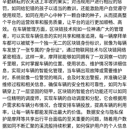
辛勤耕耘的农夫送上丰收的果实；对违规用户进行相应的惩
罚，如同给犯错的孩子以适当的教训，还能激励用户自觉遵守
使用规范，如同在用户心中种下一颗自律的种子，从而提高整
个平台的运营效率和服务质量，让平台的运行更加顺畅、高
效。 在车辆管理方面，区块链技术宛如一位神通广大的管理
者，可以实现车辆信息的实时共享和精准追溯，每一辆摩拜单
车都可以被赋予一个独一无二的区块链身份标识，就像为每辆
车发放了一张专属的“身份证”，通过物联网技术与区块链网络
紧密相连，这样一来，摩拜就能够如同拥有了一双洞察一切的
千里眼，实时掌握车辆的位置、使用状态、维护情况等详细信
息，实现对车辆的智能化管理，当车辆出现故障或需要维护
时，系统就像一位警觉的哨兵，会及时发出警报，并准确记录
维修过程和相关信息，确保车辆的安全性和可靠性，如同为车
辆穿上了一层坚固的铠甲，区块链的智能合约功能还可以如同
一位精明的调度师，实现车辆的自动调度和分配，它会根据用
户需求和车辆分布情况，合理安排车辆投放，提高车辆的利用
率，让每一辆车都能发挥出最大的价值。 数据安全与隐私保
护是摩拜等共享出行平台面临的至关重要的问题，随着用户数
据如同不断汇聚的溪流般持续积累，如何保护用户的个人信息