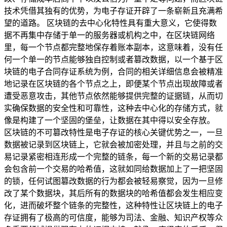
技术凭借其独有的优势，为电子存证开辟了一条崭新且充满希
望的道路。 区块链的去中心化特性具有重大意义，它使得数
据不再集中存储于单一的服务器或机构之中，在区块链网络
里，每一个节点都完整地保存着账本副本，这意味着，没有任
何一个单一的节点能够独自控制或者篡改数据，以一个基于区
块链的电子合同存证系统为例，合同的相关详细信息会被精准
地记录在区块链的各个节点之上，即便某个节点出现故障或者
遭受恶意攻击，其他节点依然能够提供完整的证据链，从而切
实确保数据的安全性和可靠性，这种去中心化的存储方式，就
像是构建了一个坚固的堡垒，让数据在其中得以安全存放。
区块链的不可篡改特性是电子存证的核心关键优势之一，一旦
数据被记录到区块链上，它就会被加密处理，并且与之前的交
易记录紧密相连形成一个完整的链条，每一个新的交易记录都
会包含前一个交易的哈希值，这就如同给数据加上了一把坚固
的锁，任何试图篡改数据的行为都会被轻易察觉，因为一旦修
改了某个数据块，其后所有的数据块的哈希值都会发生相应变
化，进而破坏整个链条的完整性，这种特性让区块链上的电子
存证拥有了极高的可信度，能够为司法、金融、知识产权等众