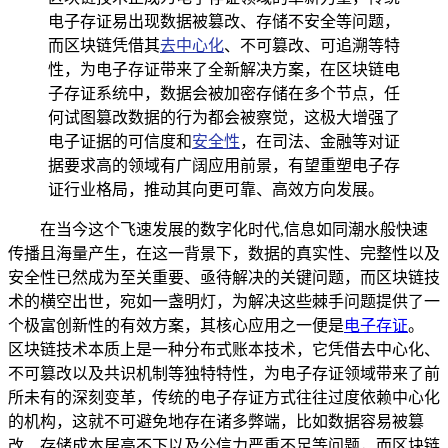
电子存证易出现数据被篡改、存储不安全等问题，
而区块链凭借其
去中心化
、不可篡改、可追溯等特
性，为电子存证带来了全新解决方案，在区块链电
子存证系统中，数据会被加密存储在多个节点，任
何试图篡改数据的行为都会被察觉，这极大增强了
电子证据的可信度和
安全性
，在司法、金融等对证
据要求高的领域有广阔应用前景，有望重塑电子存
证行业格局，推动其向更可靠、高效方向发展。
在当今这个飞速发展的数字化时代,信息如同潮水般快速
传播且海量产生，在这一背景下，数据的真实性、完整性以及
安全性已然成为至关重要、亟待解决的关键问题，而区块链技
术的横空出世，宛如一盏明灯，为解决这些棘手问题提供了一
个极富创新性的有效方案，其核心应用之一便是
电子存证
。
区块链技术本质上是一种分布式账本技术，它凭借去中心化、
不可篡改以及共识机制等独特特性，为电子存证领域带来了前
所未有的深刻变革，传统的电子存证方式往往过度依赖中心化
的机构，这就不可避免地存在诸多弊端，比如数据容易被篡
改、存储成本居高不下以及公信力严重不足等问题，而区块链