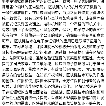
多重要领域提供强有力的证据支持，就像一座坚实的后盾，保
障着各个领域的正常运转。 区块链的共识机制确保了数据的
一致性和准确性，在区块链网络中，节点之间通过共识算法达
成一致意见，只有当大多数节点认可某笔交易时，该交易才会
被正式记录到区块链上，这种机制如同一个严格的审核关卡，
有效地防止了虚假交易和恶意攻击，保证了电子存证的真实性
和有效性，它就像是一个公正的裁判，确保每一笔交易都真实
可靠。 区块链技术在电子存证领域的应用已经取得了显著的
成果，在司法领域，许多法院已经积极开始采用区块链电子存
证技术来解决证据认定的难题，通过将电子证据存储在区块链
上，法院可以快速、准确地验证证据的真实性和完整性，大大
提高了司法效率，在金融领域，区块链电子存证可以用于详细
记录交易信息、贷款合同等，有效降低金融风险，切实保障交
易双方的合法权益，在知识产权领域，区块链技术可以为作品
的创作、传播和使用提供全程存证，全方位保护创作者的合法
权益，让创作者能够更加安心地进行创作。 区块链技术在电
子存证领域的应用也面临着一些挑战，区块链技术的性能和可
扩展性仍然有待进一步提高，以满足大规模数据存储和高并发
交易的迫切需求，区块链技术的法律和监管框架还不够完善，