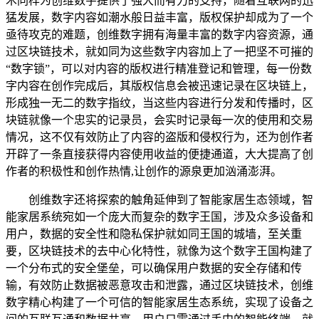
术同样为创维数字提供了强大而有力的支持，随着互联网的迅
猛发展，数字内容如潮水般日益丰富，版权保护却成为了一个
亟待攻克的难题，创维数字拥有海量丰富的数字内容资源，通
过区块链技术，就如同为这些数字内容加上了一把坚不可摧的
“数字锁”，可以对内容的版权进行精准登记和管理，每一份数
字内容在创作完成后，其版权信息会被迅速记录在区块链上，
形成独一无二的数字指纹，当这些内容进行分发和传播时，区
块链就像一个忠实的记录员，会实时记录每一次的使用和交易
情况，这不仅有效防止了内容的盗版和侵权行为，还为创作者
开辟了一条直接获得内容使用收益的便捷通道，大大提高了创
作者的积极性和创作热情,让创作的源泉更加汹涌澎湃。
创维数字还将探索的触角延伸到了智能家居生态领域，智
能家居系统宛如一个庞大而复杂的数字王国，涉及众多设备和
用户，数据的安全性和隐私保护就如同王国的城墙，至关重
要，区块链技术的去中心化特性，就像为这个数字王国构建了
一个分布式的安全堡垒，可以确保用户数据的安全存储和传
输，有效防止数据被恶意攻击和泄露，通过区块链技术，创维
数字精心构建了一个可信的智能家居生态系统，实现了设备之