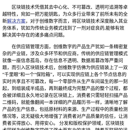
区块链技术凭借其去中心化、不可篡改、透明可追溯等卓
越特性，宛如一把万能钥匙，为众多行业带来了前所未有的全
新
解决方案
，对于创维数字而言，将区块链技术深度融入其业
务体系，犹如为传统业务模式找到了一剂对症良药,能够有效
解决其中存在的诸多痛点问题。
在供应链管理方面，创维数字的产品生产犹如一条精密复
杂的产业链，涉及众多环节和供应商，传统的供应链管理模式
就像一座信息孤岛，存在信息不透明、数据易篡改等严重问
题，而引入区块链技术后，创维数字仿佛为供应链装上了一双
“千里眼”和一个“保险箱”，可以实现供应链上各个节点信息的
实时共享且不可篡改，每一个零部件从生产车间诞生的那一刻
起，到组装成半成品，再到最终成为完整产品的整个过程，都
会被详细且永久地记录在区块链上，消费者只需轻轻扫描产品
二维码，就能像翻阅一本详细的产品履历书一样，清晰地了解
产品的生产信息，包括原材料的来源、生产过程中的质量检测
情况等，这无疑极大地增强了消费者对产品质量的信任，让消
费者买得放心、用得安心。 分发和版权保护领域，区块链技