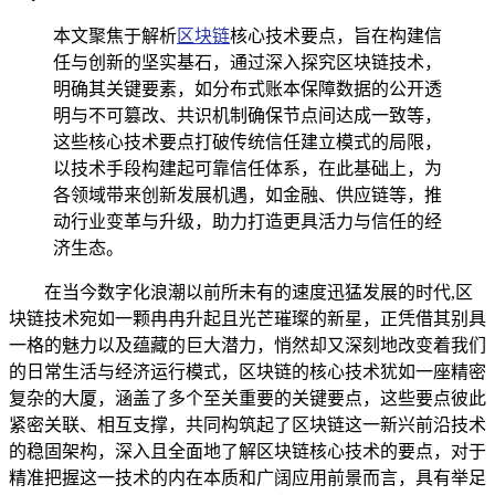
本文聚焦于解析
区块链
核心技术要点，旨在构建信
任与创新的坚实基石，通过深入探究区块链技术，
明确其关键要素，如分布式账本保障数据的公开透
明与不可篡改、共识机制确保节点间达成一致等，
这些核心技术要点打破传统信任建立模式的局限，
以技术手段构建起可靠信任体系，在此基础上，为
各领域带来创新发展机遇，如金融、供应链等，推
动行业变革与升级，助力打造更具活力与信任的经
济生态。
在当今数字化浪潮以前所未有的速度迅猛发展的时代,区
块链技术宛如一颗冉冉升起且光芒璀璨的新星，正凭借其别具
一格的魅力以及蕴藏的巨大潜力，悄然却又深刻地改变着我们
的日常生活与经济运行模式，区块链的核心技术犹如一座精密
复杂的大厦，涵盖了多个至关重要的关键要点，这些要点彼此
紧密关联、相互支撑，共同构筑起了区块链这一新兴前沿技术
的稳固架构，深入且全面地了解区块链核心技术的要点，对于
精准把握这一技术的内在本质和广阔应用前景而言，具有举足