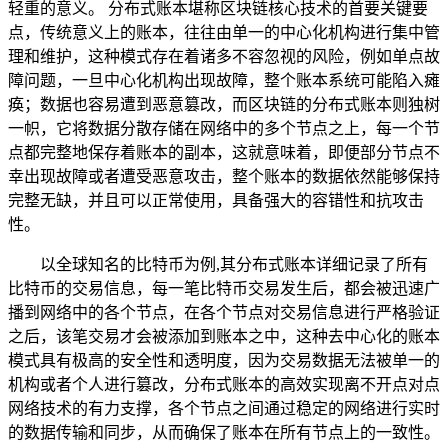
轻重的意义。 分布式账本堪称区块链核心技术的首要关键要
点，传统意义上的账本，往往由单一的中心化机构进行集中管
理和维护，这种模式存在着诸多不容忽视的风险，例如单点故
障问题，一旦中心化机构出现故障，整个账本系统可能陷入瘫
痪；数据也容易遭到恶意篡改，而区块链的分布式账本则独树
一帜，它将数据分散存储在网络中的多个节点之上，每一个节
点都完整地保存着账本的副本，这就意味着，即便部分节点不
幸出现故障或者遭受恶意攻击，整个账本的数据依然能够保持
完整无缺，并且可以正常使用，具备强大的容错性和抗攻击
性。
以全球知名的比特币为例,其分布式账本详细记录了所有
比特币的交易信息，每一笔比特币交易发生后，都会被迅速广
播到网络中的各个节点，在各个节点对交易信息进行严格验证
之后，该笔交易才会被添加到账本之中，这种去中心化的账本
模式具有极高的安全性和透明度，因为交易数据无法被单一的
机构或者个人进行篡改，分布式账本的高效实现离不开点对点
网络技术的有力支撑，各个节点之间通过稳定的网络进行实时
的数据传输和同步，从而确保了账本在所有节点上的一致性。