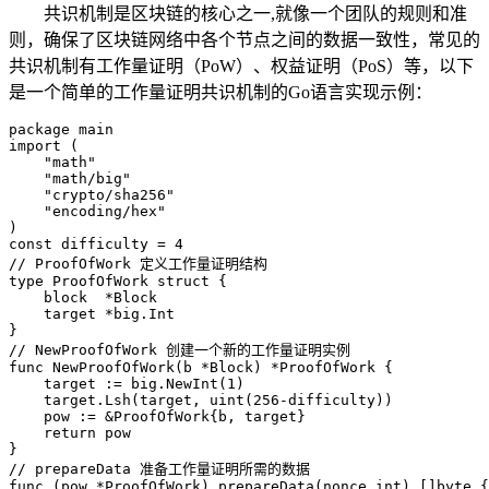
共识机制是区块链的核心之一,就像一个团队的规则和准
则，确保了区块链网络中各个节点之间的数据一致性，常见的
共识机制有工作量证明（PoW）、权益证明（PoS）等，以下
是一个简单的工作量证明共识机制的Go语言实现示例：
package main

import (

    "math"

    "math/big"

    "crypto/sha256"

    "encoding/hex"

)

const difficulty = 4

// ProofOfWork 定义工作量证明结构

type ProofOfWork struct {

    block  *Block

    target *big.Int

}

// NewProofOfWork 创建一个新的工作量证明实例

func NewProofOfWork(b *Block) *ProofOfWork {

    target := big.NewInt(1)

    target.Lsh(target, uint(256-difficulty))

    pow := &ProofOfWork{b, target}

    return pow

}

// prepareData 准备工作量证明所需的数据

func (pow *ProofOfWork) prepareData(nonce int) []byte {
