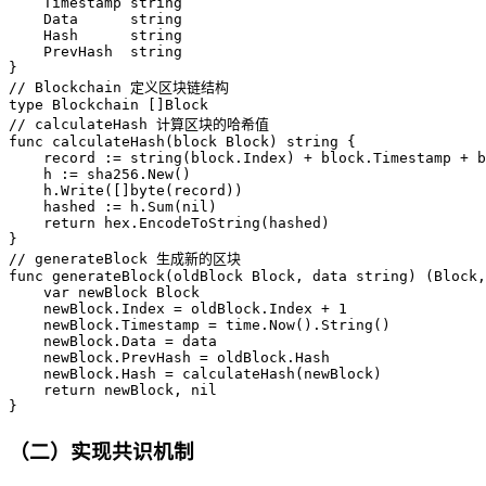
    Timestamp string

    Data      string

    Hash      string

    PrevHash  string

}

// Blockchain 定义区块链结构

type Blockchain []Block

// calculateHash 计算区块的哈希值

func calculateHash(block Block) string {

    record := string(block.Index) + block.Timestamp + b
    h := sha256.New()

    h.Write([]byte(record))

    hashed := h.Sum(nil)

    return hex.EncodeToString(hashed)

}

// generateBlock 生成新的区块

func generateBlock(oldBlock Block, data string) (Block,
    var newBlock Block

    newBlock.Index = oldBlock.Index + 1

    newBlock.Timestamp = time.Now().String()

    newBlock.Data = data

    newBlock.PrevHash = oldBlock.Hash

    newBlock.Hash = calculateHash(newBlock)

    return newBlock, nil

}
（二）实现共识机制