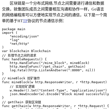
区块链是一个分布式网络,节点之间需要进行通信和数据
交换，就像团队成员之间需要相互沟通和协作一样，Go语言
的网络编程库可以方便地实现节点之间的通信，以下是一个简
单的基于HT
TP
协议的节点通信示例：
package main

import (

    "encoding/json"

    "log"

    "net/http"

)

var blockchain Blockchain

// 处理节点之间的请求

func handleRequests() {

    http.HandleFunc("/mine_block", mineBlock)

    http.HandleFunc("/get_chain", getChain)

    log.Fatal(http.ListenAndServe(":8000", nil))

}

// mineBlock 挖矿操作

func mineBlock(w http.ResponseWriter, r *http.Request) 
    // 实现挖矿逻辑

    w.Header().Set("Content-Type", "application/json")

    json.NewEncoder(w).Encode("Block mined successfully
}

// getChain 获取区块链

func getChain(w http.ResponseWriter, r *http.Request) {
