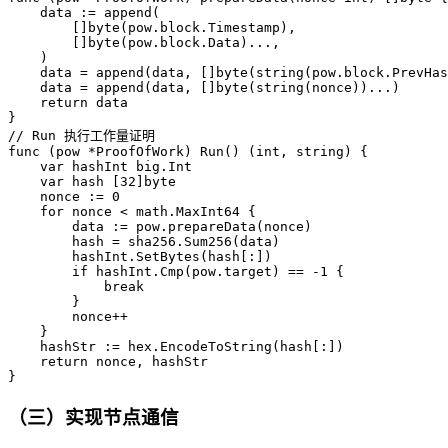
    data := append(

        []byte(pow.block.Timestamp),

        []byte(pow.block.Data)...,

    )

    data = append(data, []byte(string(pow.block.PrevHas
    data = append(data, []byte(string(nonce))...)

    return data

}

// Run 执行工作量证明

func (pow *ProofOfWork) Run() (int, string) {

    var hashInt big.Int

    var hash [32]byte

    nonce := 0

    for nonce < math.MaxInt64 {

        data := pow.prepareData(nonce)

        hash = sha256.Sum256(data)

        hashInt.SetBytes(hash[:])

        if hashInt.Cmp(pow.target) == -1 {

            break

        }

        nonce++

    }

    hashStr := hex.EncodeToString(hash[:])

    return nonce, hashStr

}
（三）实现节点通信