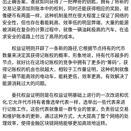
出正确答案，谁就如同获得了一把神奇的钥匙，拥有了将新的
交易记录添加到账本中的权利，同时还能获得相应的奖励，就
像硬币有两面一样，这种机制虽然在很大程度上保证了网络的
安全性，但也存在着能耗高、效率低的明显弊端，大量的能源
被消耗在复杂的计算过程中，就像一辆油耗极高的汽车，在追
求安全的道路上付出了高昂的成本。
权益证明则开辟了一条新的路径,它根据节点持有的代币
数量来决定其获得记账权的概率，形象地说，持有代币越多的
节点，就好比在这场记账权的竞争中拥有了更多的“筹码”，获
得记账权的机会也就越大，相较于工作量证明，这种机制就像
是一辆节能高效的电动车，能耗更低，效率更高，有效解决了
能源消耗过大的问题。
委托权益证明则是在权益证明基础上进行的一次改进和优
化,它允许代币持有者像选举代表一样，选举出一些代表来进
行记账工作，这些代表就像是一群专业的管家，负责验证交易
和维护账本的更新，通过这种方式，大大提高了整个网络的处
理效率，使得金融区块链网络能够更加高效地运转。