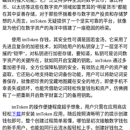
瞩目的强大功能，它广泛支持多种主流的数字货币，像比特
币、以太坊等这些在数字资产领域如雷贯耳的“明星货币”都能
在其中妥善存储，对于那些怀揣着参与数字资产投资和存储梦
想的人而言，imToken 无疑提供了一个坚实可靠的平台，就像
是为他们在数字资产的海洋中搭建了一座稳固的桥梁。
使用 imToken 存钱，其安全性可谓是固若金汤，它采用了
先进且复杂的加密技术，如同给用户的私钥穿上了一层坚不可
摧的“铠甲”，对私钥进行加密存储，要知道，私钥可是访问数
字资产的关键所在，就如同开启宝藏的钥匙，imToken 通过多
重加密手段，全方位保障私钥的安全，有效防止用户的资产被
盗取，它还贴心地支持助记词备份功能，用户可以将助记词妥
善保存，就像把珍贵的宝藏地图藏在安全的地方，即便手机不
幸丢失或损坏，也能凭借助记词轻松恢复钱包和资产，仿佛拥
有了一把重新开启数字财富之门的备用钥匙。
imToken 的操作便捷程度超乎想象，用户只需在应用商店
轻松
下载
并安装 imToken 应用，随后按照清晰明了的提示创建
钱包即可，整个创建过程简单易懂，哪怕是初次接触数字钱包
的新手用户，也能如同行云流水般轻松上手，创建好钱包之