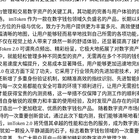
为管理和交易数字资产的关键工具，其功能的完善与用户体验的
 imToken 作为一款在数字钱包领域久负盛名的产品，长
方位的升级与优化，致力于为用户提供更为丰富多元、高效便捷的数字
幅清晰的地图，让用户能够轻而易举地找到自己所需的各项功能
不仅在视觉上给人带来了焕然一新的舒适体验，还显著提高了操
oken 2.0 可谓亮点频出、精彩纷呈，它极大地拓展了对数
中，就能轻松管理多种不同类型的资产，无需再在多个不同的钱
交易速度大幅提升，交易成本显著降低，用户能够更加迅速地完
n 2.0 在这方面下足了功夫，它采用了行业领先的先进加密技
还新增了多重身份验证机制，如精准高效的指纹识别、先进智能
次交易都能在安全可靠的环境下顺利进行，让用户无需担忧资产安全问
才能获得宝贵的内测资格，这一举措不仅保障了内测工作的顺利
借自身敏锐的观察力和丰富的使用经验，及时发现产品存在的问
打造出一个更加稳定、优质的数字钱包产品。 随着数字资产市场
用户期待的一次重要创新尝试，通过此次下载内测，我们能够清晰地看到
imToken 2.0 将凭借其卓越的性能和出色的服务，成为数
测的开启，犹如一颗投入平静湖面的石子，标志着数字钱包领域的一
的变革，为广大用户开启一段更加精彩的数字资产管理之旅。