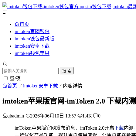
首页
imtoken官网钱包
imtoken钱包最新版
imtoken安卓下载
imtoken钱包苹果
搜 索
昼/夜
首页
imtoken安卓下载
内容详情
imtoken苹果版官网-imToken 2.0 
qbadmin
2026年06月10日 13:57
1.4K
0
imToken苹果版官网发布消息，imToken 2.0开启
下载
内测
一步优化产品功能，提升用户使用感受，让用户能在数字