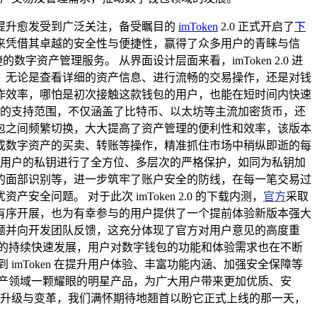
提升愈发受到广泛关注，备受瞩目的
imToken
2.0 正式开启了
下
期以来凭借其卓越的安全性与便捷性，赢得了众多用户的青睐与信
资产管理服务。 从界面设计层面来看，imToken 2.0 进
，无论是查看详细的资产信息、进行流畅的交易操作，还是对钱
作效率，哪怕是初次接触这款钱包的用户，也能在短时间内快速
字资产的支持范围，不仅涵盖了比特币、以太坊等主流加密货币，还
包之间频繁切换，大大提高了资产管理的便利性和效率，该版本
成数字资产的买卖、转账等操作，精准抓住市场中稍纵即逝的每
术，对用户的私钥进行了全方位、多层次的严格保护，如同为私钥加
的面部识别等，进一步筑牢了账户安全的防线，在每一笔交易过
题。 对于此次 imToken 2.0 的下载内测，
官方
采取
有序开展，也为有幸参与的用户提供了一个提前体验新版本强大
题并向开发团队反馈，这充分体现了官方对用户意见的高度重
的持续快速发展，用户对数字钱包的功能和体验需求也在不断
 imToken 在提升用户体验、丰富功能内涵、加强安全保障等
字资产领域一颗耀眼的明星产品，为广大用户带来更加优质、安
次重要升级与变革，我们满怀期待地翘首以盼它正式上线的那一天，