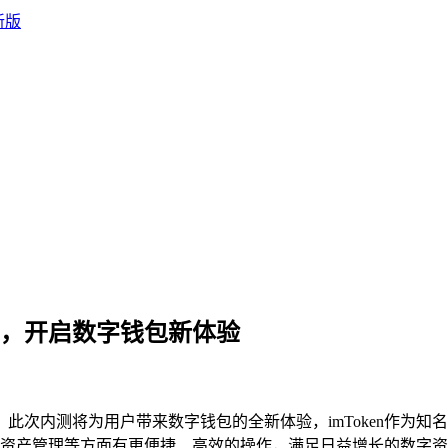
下载内测，开启数字钱包新体验
，此次内测将为用户带来数字钱包的全新体验，imToken作为知
资产管理等方面有更便捷、高效的操作，满足日益增长的数字资