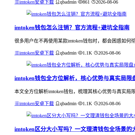
imtoken安卓下载
qbadmin
861
2026-08-06
imtoken钱包怎么注销？官方流程+避坑全指南
很多用户在不再使用某款imtoken钱包时，都会困惑如何
imtoken安卓下载
qbadmin
1.1K
2026-08-06
imtoken钱包全方位解析，核心优势与真实局限
本文全方位解析imtoken钱包，梳理其核心优势与真
imtoken安卓下载
qbadmin
1.1K
2026-08-06
imtoken区分大小写吗？一文理清钱包全场景