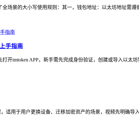
全场景的大小写使用规则：其一，钱包地址：以太坊地址需遵循EIP-5
速上手指南
打开imtoken APP，新手需先完成身份验证，创建或导入以太坊钱包（
作流程，适用于用户更换设备、迁移加密资产的场景，视频先明确导入