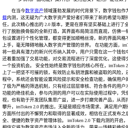
在当今
数字资产
领域蓬勃发展的时代背景下，数字钱包作
载
内测，这无疑为广大数字资产爱好者们带来了新的希望与期待。
任，此次精心推出的 2.0 版本，更是在原有坚实基础上进行了全
行了脱胎换骨般的全新打造，其界面布局简洁而直观，仿佛一
包设置进行个性化管理，都变得更加顺畅丝滑，新的界面风格
上手，毫无障碍地融入数字资产管理的世界。 在功能方面，imT
将一些具有潜力的新兴代币纳入其中，用户只需在这一个钱包
还着重加强了交易功能，对交易流程进行了深度优化，这使得
一个投资机会。 安全性始终是数字钱包的核心所在，imToke
上了一把坚不可摧的锁，有效防止私钥泄露和被盗取的风险，
程中，系统还会智能设置风险提示和安全检查功能，确保用户的每一
了极为严格的筛选机制，只有经过层层审核、符合条件的用户
功能的绝佳机会，参与内测的用户可以在实际使用过程中，凭
视，也有助于开发团队集思广益，进一步打磨完善产品，从而
攀升，imToken 2.0 的推出，无疑是顺应市场需求、满足
方面所付出的不懈努力和取得的显著成效，相信在正式发布之后，
全、便捷的数字资产管理体验。 imToken 2.0 下载内
相信它将为数字资产市场注入全新的活力，带来一场精彩绝伦