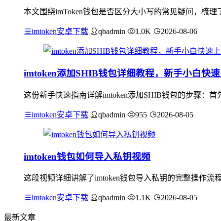
本文围绕imToken钱包是否区分大小写的常见疑问，梳理了
imtoken安卓下载
qbadmin
1.0K
2026-08-06
imtoken添加SHIB钱包详细教程，新手小白快
这份新手快速指南详解imtoken添加SHIB钱包的步骤：首先
imtoken安卓下载
qbadmin
955
2026-08-05
imtoken钱包如何导入私钥视频
这段视频详细讲解了imtoken钱包导入私钥的完整操
imtoken安卓下载
qbadmin
1.1K
2026-08-05
最新文章