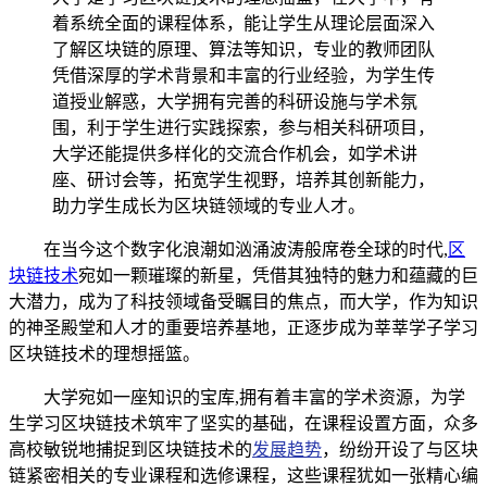
着系统全面的课程体系，能让学生从理论层面深入
了解区块链的原理、算法等知识，专业的教师团队
凭借深厚的学术背景和丰富的行业经验，为学生传
道授业解惑，大学拥有完善的科研设施与学术氛
围，利于学生进行实践探索，参与相关科研项目，
大学还能提供多样化的交流合作机会，如学术讲
座、研讨会等，拓宽学生视野，培养其创新能力，
助力学生成长为区块链领域的专业人才。
在当今这个数字化浪潮如汹涌波涛般席卷全球的时代,
区
块链技术
宛如一颗璀璨的新星，凭借其独特的魅力和蕴藏的巨
大潜力，成为了科技领域备受瞩目的焦点，而大学，作为知识
的神圣殿堂和人才的重要培养基地，正逐步成为莘莘学子学习
区块链技术的理想摇篮。
大学宛如一座知识的宝库,拥有着丰富的学术资源，为学
生学习区块链技术筑牢了坚实的基础，在课程设置方面，众多
高校敏锐地捕捉到区块链技术的
发展趋势
，纷纷开设了与区块
链紧密相关的专业课程和选修课程，这些课程犹如一张精心编