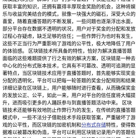
获取丰富的知识，还拥有赢得丰厚现金奖励的机会，这种将娱
乐与收益完美结合的模式，就像一块强大的磁石，深受大众的
喜爱，随着直播答题的不断发展，一些问题也逐渐浮出水面，
部分平台存在数据不透明的状况，用户对于奖金的分配和发放
过程心存疑虑，缺乏足够的信任；一些作弊行为也时有发生，
这些不正当行为严重影响了游戏的公平性，极大地降低了用户
的体验感。 区块链技术所具备的特性，恰好为解决直播答题
面临的这些难题提供了行之有效的解决方案，区块链是一种去
中心化的分布式账本技术，它具有不可篡改、透明可追溯的显
著特点，当区块链技术应用于直播答题时，首先能够实现奖金
分配的透明化，平台可以把每一轮答题的奖金分配规则和结果
详细记录在区块链上，用户能够随时进行查看，从而确保奖金
的发放公正、公平，如此一来，用户对平台的信任度将大幅提
升，进而吸引更多的人踊跃参与到直播答题活动中来。 区块
链技术还能够有效地防止作弊行为的发生，在传统的直播答题
模式中，一些不法分子借助技术手段获取答案，严重破坏了游
戏的公平性，而区块链的加密机制和
分布式存储
特性，使得数
据难以被篡改和伪造，平台可以利用区块链记录用户的答题信