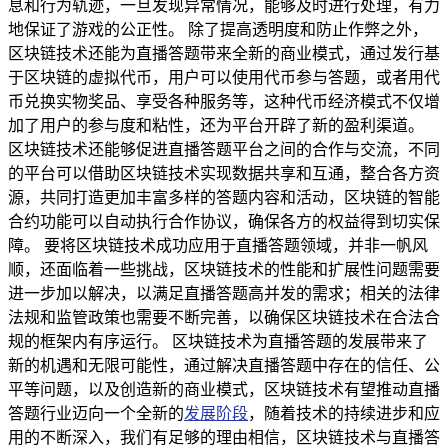
息和行为轨迹，一旦发现异常情况，能够及时进行处理，有力
地保证了游戏的公正性。 除了提高透明度和防止作弊之外，
区块链技术还能为直播答题带来全新的商业模式，通过发行基
于区块链的虚拟代币，用户可以使用代币参与答题，或者用代
币兑换实物奖品、享受各种服务等，这种代币经济模式不仅增
加了用户的参与度和粘性，还为平台开辟了新的盈利渠道。
区块链技术还能够促进直播答题平台之间的合作与交流，不同
的平台可以借助区块链技术实现数据共享和互通，整合各方资
源，共同打造更加丰富多样的答题内容和活动，区块链的智能
合约功能可以自动执行合作协议，确保各方的权益得到切实保
障。 要将区块链技术成功应用于直播答题领域，并非一帆风
顺，还面临着一些挑战，区块链技术的性能和扩展性问题需要
进一步加以解决，以满足直播答题高并发的需求；相关的法律
法规和监管政策也需要不断完善，以确保区块链技术在合法合
规的框架内有序运行。 区块链技术为直播答题的发展带来了
新的机遇和无限可能性，通过解决直播答题中存在的信任、公
平等问题，以及创造新的商业模式，区块链技术有望推动直播
答题行业迈向一个全新的
发展阶段
，随着技术的持续进步和应
用的不断深入，我们有足够的理由相信，区块链技术与直播答