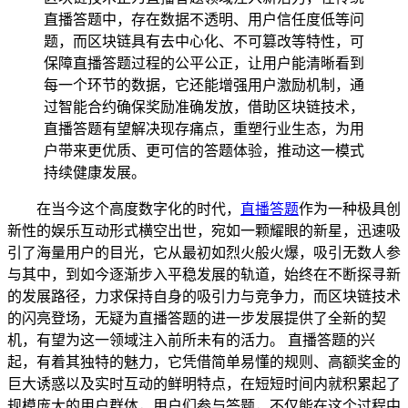
直播答题中，存在数据不透明、用户信任度低等问
题，而区块链具有去中心化、不可篡改等特性，可
保障直播答题过程的公平公正，让用户能清晰看到
每一个环节的数据，它还能增强用户激励机制，通
过智能合约确保奖励准确发放，借助区块链技术，
直播答题有望解决现存痛点，重塑行业生态，为用
户带来更优质、更可信的答题体验，推动这一模式
持续健康发展。
在当今这个高度数字化的时代，
直播答题
作为一种极具创
新性的娱乐互动形式横空出世，宛如一颗耀眼的新星，迅速吸
引了海量用户的目光，它从最初如烈火般火爆，吸引无数人参
与其中，到如今逐渐步入平稳发展的轨道，始终在不断探寻新
的发展路径，力求保持自身的吸引力与竞争力，而区块链技术
的闪亮登场，无疑为直播答题的进一步发展提供了全新的契
机，有望为这一领域注入前所未有的活力。 直播答题的兴
起，有着其独特的魅力，它凭借简单易懂的规则、高额奖金的
巨大诱惑以及实时互动的鲜明特点，在短短时间内就积累起了
规模庞大的用户群体，用户们参与答题，不仅能在这个过程中