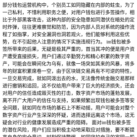
部分钱包运营机构中，个别员工如同隐藏在内部的蛀虫，为了
一己私利，不惜利用职务之便，对用户钱包进行多签操作，相
比于外部黑客攻击，这种内部的安全隐患如同潜伏在暗处的定
时炸弹，往往更难察觉和防范，因为内部人员对系统的操作流
程了如指掌，对安全漏洞也洞若观火，他们能够利用这些优
势，在不引起他人注意的情况下实施违规行为。 im钱包被多
签所带来的后果，无疑是极其严重的，首当其冲的便是用户资
产遭受直接损失，用户们通过辛勤努力和精心积累的数字资
产，可能会在瞬间化为乌有，就像一场突如其来的风暴，将多
年的财富积累席卷一空，由于区块链交易具有不可逆的特性，
一旦交易完成，就如同泼出去的水，无法像传统金融交易那样
进行撤销和追回，这不仅给用户带来了巨大的经济损失，还会
对用户的信任造成毁灭性的打击，数字资产市场的蓬勃发展，
离不开广大用户的信任与支持，如果频繁出现钱包被多签等安
全问题，就如同在市场的基石上不断动摇，用户可能会对整个
数字资产行业产生深深的怀疑，进而选择远离这个市场，这无
疑会对行业的健康发展造成严重的阻碍。 面对im钱包被多签
的潜在风险，用户们应当积极主动地采取应对措施，要不断提