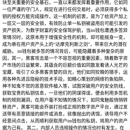
块至关重要的安全基石，一直以来都发挥着重要作用，它如同
一位严谨的守门人，规定在进行任何交易时，必须获得多个私
钥的授权方能完成操作，这一机制的初衷，是为了给资产加上
一层又一层的安全锁，有效防止单一私钥被盗用后可能引发的
资产损失，为数字财富的安全保驾护航，当im钱包遭遇多签异
常情况时，这原本用于增强安全性的机制，却可能摇身一变，
成为悬在用户资产头上的“达摩克利斯之剑”，带来巨大的潜在
威胁。 im钱包被多签的情况背后，可能隐藏着多种复杂的原
因，其一，黑客攻击是一个不容忽视的重要因素，随着数字资
产市场的日益繁荣，其蕴含的巨额价值如同散发着诱人光芒的
宝藏，吸引了众多黑客贪婪的目光，他们如同狡猾的猎手，运
用各种先进且隐秘的技术手段，如精心策划的网络钓鱼陷阱、
神不知鬼不觉的恶意软件植入等，试图突破用户的安全防线，
获取宝贵的私钥信息，一旦他们的阴谋得逞，便会利用多签机
制的规则漏洞，在用户毫不知情的情况下，如同鬼魅般悄悄转
移资产，黑客可能会乔装打扮成正规的数字资产平台，通过发
送带有恶意链接的邮件或消息，就像抛出的诱饵，诱导用户不
经意间点击，从而顺利获取用户im钱包的私钥，将用户的资产
据为己有。 其二，内部人员违规操作的情况也时有发生，在