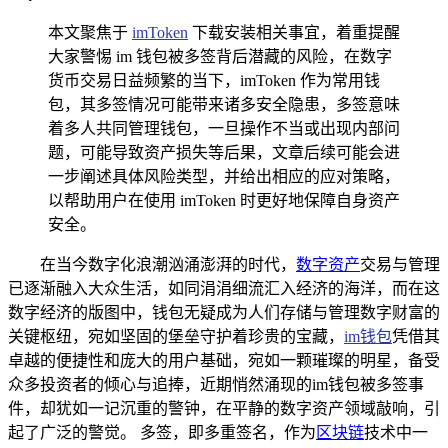
本文聚焦于
imToken
下载安装相关事宜，着重提醒
大家警惕 im 钱包被多签背后潜藏的风险，在数字
货币交易日益频繁的当下，imToken 作为常用钱
包，其多签情况可能带来诸多安全隐患，多签意味
着多人共同管理钱包，一旦操作不当或出现内部问
题，可能导致资产损失等后果，文章后续可能会进
一步阐述具体风险类型，并给出相应的应对策略，
以帮助用户在使用 imToken 时更好地保障自身资产
安全。
在当今数字化浪潮汹涌澎湃的时代，
数字资产
交易与管理
已逐渐融入大众生活，如同涓涓细流汇入经济的海洋，而在这
数字经济的版图中，钱包无疑成为人们存储与管理数字财富的
关键枢纽，宛如坚固的堡垒守护着珍贵的宝藏，
im钱包
凭借其
卓越的便捷性和庞大的用户基础，宛如一颗璀璨的明星，备受
众多投资者的倾心与追捧，近期悄然涌现的im钱包被多签事
件，却犹如一记沉重的警钟，在平静的数字资产领域敲响，引
起了广泛的警觉。 多签，即多重签名，作为
区块链
技术中一