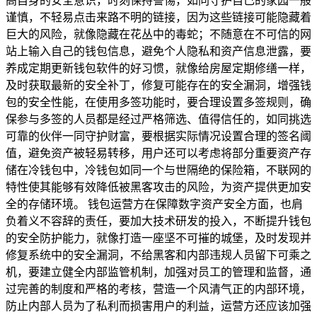
高自身的安全意识，时刻保持警惕，如同守护自己的家园一般
谨慎，不轻易点击来路不明的链接，因为这些链接可能隐藏着
巨大的风险，就像隐藏在花丛中的毒蛇；不随意在不可信的网
站上输入自己的钱包信息，避免个人隐私和资产信息泄露，要
养成定期更新钱包软件的好习惯，就像给房屋定期修缮一样，
及时获取最新的安全补丁，修复可能存在的安全漏洞，增强钱
包的安全性能，在使用多签功能时，要合理设置多签规则，确
保参与多签的人员都是经过严格筛选、值得信任的，如同挑选
可靠的伙伴一同守护财富，要根据实际情况设置合理的签名阈
值，避免资产被轻易转移，用户还可以考虑将部分重要资产存
储在冷钱包中，冷钱包如同一个与世隔绝的保险箱，不联网的
特性使其能够有效降低被黑客攻击的风险，为资产提供更加安
全的存储环境。 钱包运营方在保障数字资产安全方面，也肩
负着义不容辞的责任，要加大技术研发的投入，不断提升钱包
的安全防护能力，就像打造一座坚不可摧的城堡，及时发现并
修复系统中的安全漏洞，不给黑客和内部违规人员留下可乘之
机，要建立健全内部监管机制，加强对员工的管理和监督，通
过完善的制度和严格的考核，营造一个风清气正的内部环境，
防止内部人员为了私利而损害用户的利益，运营方还应该加强