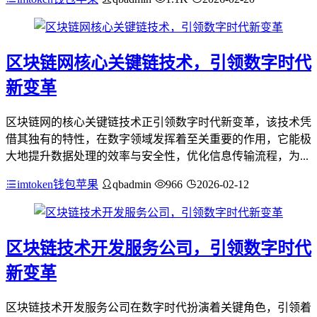
区块链网核心关键链技术，引领数字时代
新变革
区块链网的核心关键链技术正引领数字时代新变革，该技术凭
借其独有的特性，在数字领域发挥着至关重要的作用，它能极
大地提升数据处理的效率与安全性，优化信息传输流程，为...
imtoken钱包苹果
qbadmin
966
2026-02-12
区块链技术开发服务公司，引领数字时代
新变革
区块链技术开发服务公司在数字时代扮演着关键角色，引领着