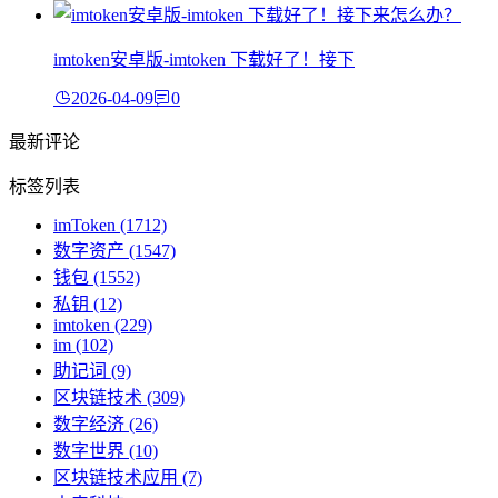
imtoken安卓版-imtoken 下载好了！接下
2026-04-09
0
最新评论
标签列表
imToken
(1712)
数字资产
(1547)
钱包
(1552)
私钥
(12)
imtoken
(229)
im
(102)
助记词
(9)
区块链技术
(309)
数字经济
(26)
数字世界
(10)
区块链技术应用
(7)